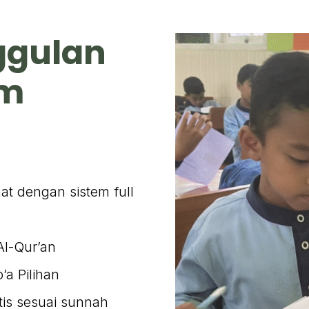
ggulan
am
at dengan sistem full
Al-Qur’an
’a Pilihan
is sesuai sunnah