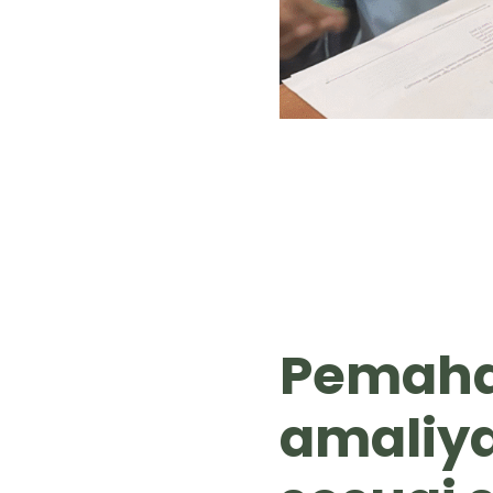
Pemah
amaliya