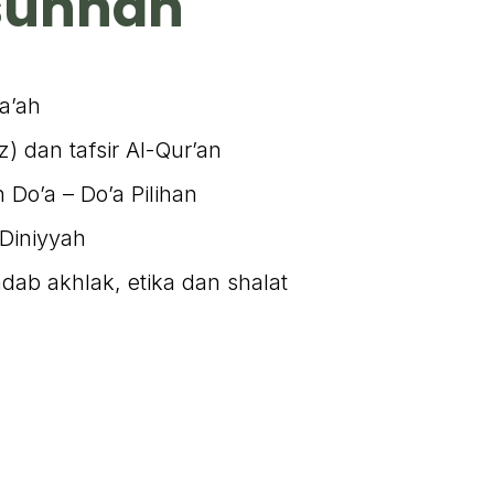
sunnah
a’ah
) dan tafsir Al-Qur’an
 Do’a – Do’a Pilihan
Diniyyah
adab akhlak, etika dan shalat