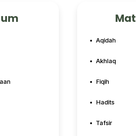
mum
Mat
Aqidah
Akhlaq
raan
Fiqih
Hadits
Tafsir