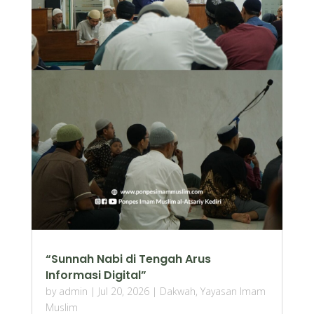
“Sunnah Nabi di Tengah Arus
Informasi Digital”
by
admin
|
Jul 20, 2026
|
Dakwah
,
Yayasan Imam
Muslim