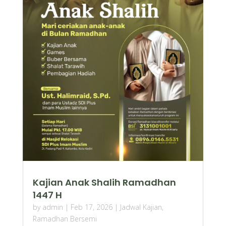
Kajian Anak Shalih Ramadhan
1447 H
by
admin
|
Feb 17, 2026
|
Jadwal Kajian
,
Ramadhan Bersemi