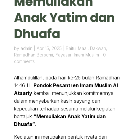
Memuliakan
Anak Yatim dan
Dhuafa
by
admin
|
Apr 15, 2025
|
Baitul Maal
,
Dakwah
,
Ramadhan Bersemi
,
Yayasan Imam Muslim
|
0
comments
Alhamdulillah, pada hari ke-25 bulan Ramadhan
1446 H,
Pondok Pesantren Imam Muslim Al
Atsariy
kembali menunjukkan komitmennya
dalam menyebarkan kasih sayang dan
kepedulian terhadap sesama melalui kegiatan
bertajuk
“Memuliakan Anak Yatim dan
Dhuafa”
.
Kegiatan ini merupakan bentuk nyata dari