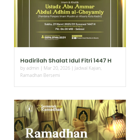
Hadirilah Shalat Idul Fitri 1447 H
by
admin
|
Mar 20, 2026
|
Jadwal Kajian
,
Ramadhan Bersemi