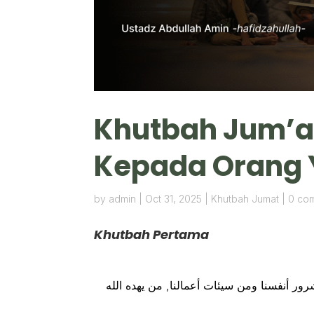
Khutbah Jum’at
Kepada Orang 
by
admin
|
Oct 31, 2025
|
Khutbah Jumat
|
0 co
Khutbah Pertama
رور أنفسنا ومن سيئات أعمالنا, من يهده الله