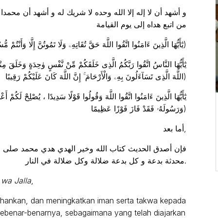
و أشهد أن لا إله إلا الله وحده لا شريك له و أشهد أن محمد
من اتبع هداه إلى يوم القيامة
(يٰٓأَيُّهَا الَّذِينَ ءَامَنُوا اتَّقُوا اللَّهَ حَقَّ تُقَاتِهِۦ وَلَا تَمُوتُنَّ إِلَّا وَأَنْتُمْ مُّسْلِمُونَ)
اللَّهَ الَّذِى تَسَآءَلُونَ بِهِۦ وَالْأَرْحَامَ ۚ إِنَّ اللَّهَ كَانَ عَلَيْكُمْ رَقِيبًا)
وَرَسُولَهُۥ فَقَدْ فَازَ فَوْزًا عَظِيمًا)
أما بعد,
فإن أصدق الحديث كتاب الله وخير الهدي هدي محمد صلى الل
محدثة بدعة و كل بدعة ضلالة وكل ضلالة في النار.
wa Jalla
,
ahankan, dan meningkatkan iman serta takwa kepada
ebenar-benarnya, sebagaimana yang telah diajarkan