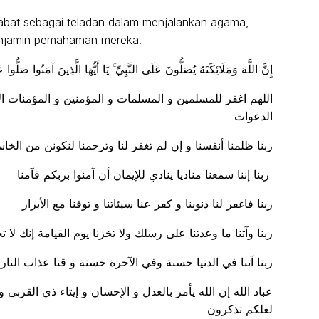
abat sebagai teladan dalam menjalankan agama,
menjamin pemahaman mereka.
إِنَّ اللَّهَ وَمَلَائِكَتَهُ يُصَلُّونَ عَلَى النَّبِيِّ ۚ يَا أَيُّهَا الَّذِينَ آمَنُوا صَلُّوا 
اللهم اغفر للمسلمين و المسلمات و المؤمنين و المؤمنات ا
الدعوات
ربنا ظلمنا أنفسنا و إن لم تغفر لنا وترحمنا لنكونن من الخا
ربنا إننا سمعنا مناديا ينادي للإيمان أن آمنوا بربكم فآمنا
ربنا فاغفر لنا ذنوبنا و كفر عنا سيئاتنا و توفنا مع الأبرار
ربنا وآتنا ما وعدتنا على رسلك ولا تخزنا يوم القيامة إنك لا ت
ربنا آتنا في الدنيا حسنة وفي الآخرة حسنة و قنا عذاب النار
عباد الله إن الله يأمر بالعدل و الإحسان و إيتاء ذي القربى
لعلكم تذكرون