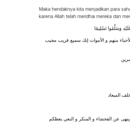
Maka hendaknya kita menjadikan para sah
karena Allah telah meridhai mereka dan 
عَلَيْهِ وَسَلِّمُوا تَسْلِيمًا
لأحياء منهم و الأموات إنك سميع قريب مجيب
سرين
خلف الميعاد
 وينهى عن الفحشاء و المنكر و البغي يعظكم