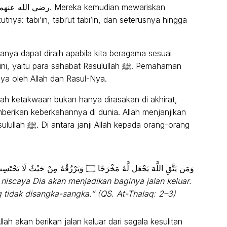
ya: tabi’in, tabi’ut tabi’in, dan seterusnya hingga
hanya dapat diraih apabila kita beragama sesuai
u para sahabat Rasulullah ﷺ. Pemahaman
ya oleh Allah dan Rasul-Nya.
ah ketakwaan bukan hanya dirasakan di akhirat,
berikan keberkahannya di dunia. Allah menjanjikan
ada orang-orang
وَمَن يَتَّقِ اللَّهَ يَجْعَل لَّهُ مَخْرَجًا ۝ وَيَرْزُقْهُ مِنْ حَيْثُ لَا يَحْتَسِبُ
niscaya Dia akan menjadikan baginya jalan keluar.
 tidak disangka-sangka.” (QS. At-Thalaq: 2–3)
ah akan berikan jalan keluar dari segala kesulitan