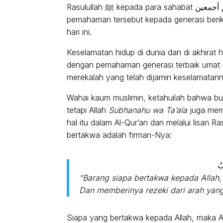
Rasulullah ﷺ kepada para sahabat رضي الله عنهم أجمعين. Mereka kemudian mewariskan
pemahaman tersebut kepada generasi berikutn
hari ini.
Keselamatan hidup di dunia dan di akhirat 
dengan pemahaman generasi terbaik umat ini, yait
merekalah yang telah dijamin keselamatann
Wahai kaum muslimin, ketahuilah bahwa bu
tetapi Allah
Subhanahu wa Ta’ala
juga mem
hal itu dalam Al-Qur’an dan melalui lisan Rasulullah ﷺ. Di antara janji Allah kep
bertakwa adalah firman-Nya:
“Barang siapa bertakwa kepada Allah, 
Dan memberinya rezeki dari arah yang
Siapa yang bertakwa kepada Allah, maka All