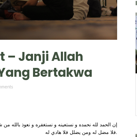
 – Janji Allah
Yang Bertakwa
mments
إن الحمد لله نحمده و نستعينه و نستغفره و نعوذ بالله من ش
فلا مضل له ومن يضلل فلا هادي له.