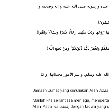
ا عبده ورسوله صلى الله عليه و آله وصحبه و
(يٰٓأَيُّهَا النَّاسُ اتَّقُوا رَبَّكُمُ الَّذِى خَلَقَكُمْ مِّنْ نَّفْسٍ وٰحِدَةٍ وَخَلَقَ مِنْهَا زَوْجَهَا وَبَثَّ مِنْهُمَا رِجَالًا كَثِيرًا وَنِسَآءً ۚ وَاتَّقُوا
(يٰٓأَيُّهَا الَّذِينَ ءَامَنُوا اتَّقُوا اللَّهَ وَقُولُوا قَوْلًا سَدِيدًا ، يُصْلِحْ لَكُمْ أَعْمٰلَكُمْ وَيَغْفِرْ لَكُمْ ذُنُوبَكُمْ ۗ وَمَنْ يُطِعِ اللَّهَ
ه عليه وسلم, و شر الأمور محدثاتها, و كل
Jamaah Jumat yang dimuliakan Allah
Azza 
Marilah kita senantiasa menjaga, mempert
Allah
‘Azza wa Jalla
, dengan taqwa yang s