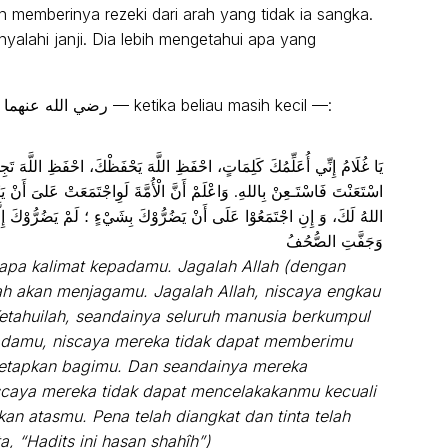
n memberinya rezeki dari arah yang tidak ia sangka.
enyalahi janji. Dia lebih mengetahui apa yang
Rasulullah ﷺ bersabda kepada Ibnu ‘Abbas رضي الله عنهما — ketika beliau masih kecil —:
يَا غُلَامُ إِنِّي أُعَلِّمُكَ كَلِمَاتٍ، احْفَظِ اللَّهَ يَحْفَظْكَ، احْفَظِ اللَّهَ تَج
اسْتَعَنْتَ فَاسْتَـعِنْ بِاللهِ. وَاعْلَمْ أَنَّ الْأُمَّةَ لَوِاجْتَمَعَتْ عَلىَ أَنْ يَنْ
اللهُ لَكَ، وَ إِنِ اجْتَمَعُوْا عَلَى أَنْ يَضُرُّوْكَ بِشَيْءٍ ؛ لَمْ يَضُرُّوْكَ إِلَّ
وَجَفَّتِ الصُّحُفُ
rapa kalimat kepadamu. Jagalah Allah (dengan
lah akan menjagamu. Jagalah Allah, niscaya engkau
tahuilah, seandainya seluruh manusia berkumpul
adamu, niscaya mereka tidak dapat memberimu
 tetapkan bagimu. Dan seandainya mereka
caya mereka tidak dapat mencelakakanmu kecuali
kan atasmu. Pena telah diangkat dan tinta telah
ta, “Hadits ini hasan shahîh”)