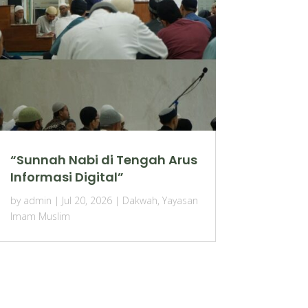
“Sunnah Nabi di Tengah Arus
Informasi Digital”
by
admin
|
Jul 20, 2026
|
Dakwah
,
Yayasan
Imam Muslim