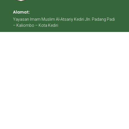
Alamat:
Yayasan Imam Muslim Al-Atsariy Kediri Jln. Padang Padi
– Kaliombo – Kota Kediri
Contact:
+62 896 0146 5531
ponpesimammuslim@gmail.com