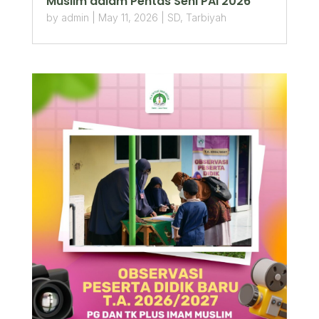
Muslim dalam Pentas Seni PAI 2026
by
admin
|
May 11, 2026
|
SD
,
Tarbiyah