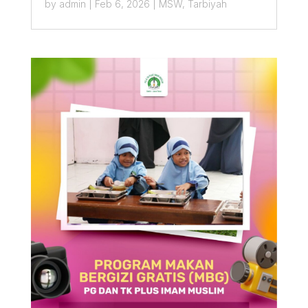
by
admin
|
Feb 6, 2026
|
MSW
,
Tarbiyah