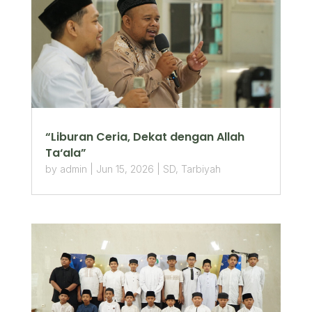
“Liburan Ceria, Dekat dengan Allah
Ta‘ala”
by
admin
|
Jun 15, 2026
|
SD
,
Tarbiyah