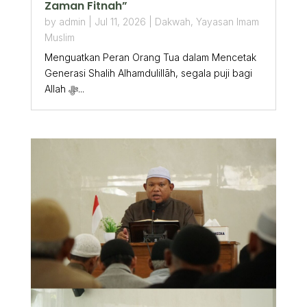
Zaman Fitnah”
by
admin
|
Jul 11, 2026
|
Dakwah
,
Yayasan Imam
Muslim
Menguatkan Peran Orang Tua dalam Mencetak
Generasi Shalih Alhamdulillāh, segala puji bagi
Allah ﷻ...