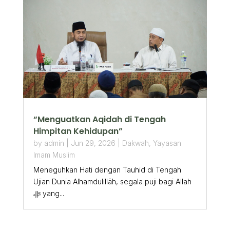
“Menguatkan Aqidah di Tengah
Himpitan Kehidupan”
by
admin
|
Jun 29, 2026
|
Dakwah
,
Yayasan
Imam Muslim
Meneguhkan Hati dengan Tauhid di Tengah
Ujian Dunia Alhamdulillāh, segala puji bagi Allah
ﷻ yang...