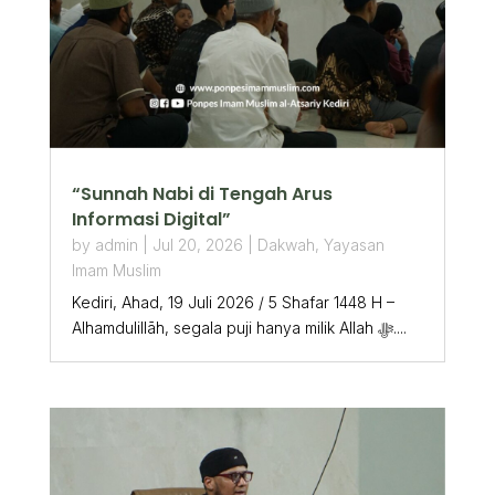
“Sunnah Nabi di Tengah Arus
Informasi Digital”
by
admin
|
Jul 20, 2026
|
Dakwah
,
Yayasan
Imam Muslim
Kediri, Ahad, 19 Juli 2026 / 5 Shafar 1448 H –
Alhamdulillāh, segala puji hanya milik Allah ﷻ....