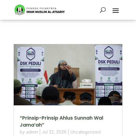
“Prinsip-Prinsip Ahlus Sunnah Wal
Jama’ah”
by
admin
|
Jul 22, 2026
|
Uncategorized