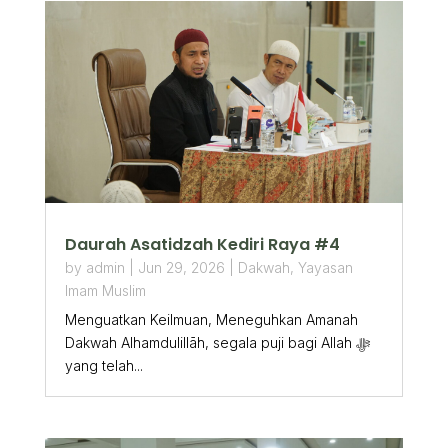
Daurah Asatidzah Kediri Raya #4
by
admin
|
Jun 29, 2026
|
Dakwah
,
Yayasan
Imam Muslim
Menguatkan Keilmuan, Meneguhkan Amanah
Dakwah Alhamdulillāh, segala puji bagi Allah ﷻ
yang telah...