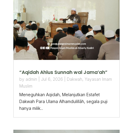
“Aqidah Ahlus Sunnah wal Jama’ah”
by
admin
|
Jul 6, 2026
|
Dakwah
,
Yayasan Imam
Muslim
Meneguhkan Aqidah, Melanjutkan Estafet
Dakwah Para Ulama Alhamdulillāh, segala puji
hanya milik...