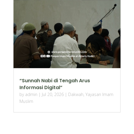
“Sunnah Nabi di Tengah Arus
Informasi Digital”
by
admin
|
Jul 20, 2026
|
Dakwah
,
Yayasan Imam
Muslim