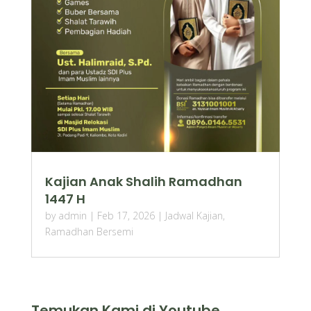
Kajian Anak Shalih Ramadhan
1447 H
by
admin
|
Feb 17, 2026
|
Jadwal Kajian
,
Ramadhan Bersemi
Temukan Kami di Youtube