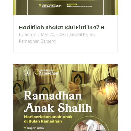
Hadirilah Shalat Idul Fitri 1447 H
by
admin
|
Mar 20, 2026
|
Jadwal Kajian
,
Ramadhan Bersemi