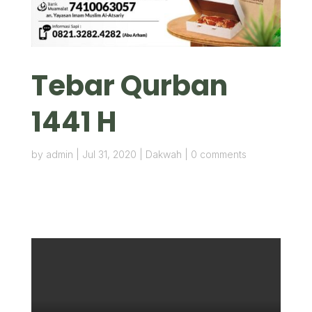
Tebar Qurban
1441 H
by
admin
|
Jul 31, 2020
|
Dakwah
|
0 comments