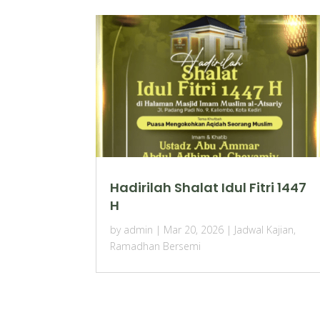
Hadirilah Shalat Idul Fitri 1447
H
by
admin
|
Mar 20, 2026
|
Jadwal Kajian
,
Ramadhan Bersemi