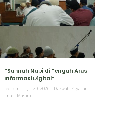
“Sunnah Nabi di Tengah Arus
Informasi Digital”
by
admin
|
Jul 20, 2026
|
Dakwah
,
Yayasan
Imam Muslim