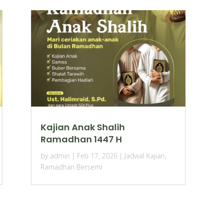
Kajian Anak Shalih
Ramadhan 1447 H
by
admin
|
Feb 17, 2026
|
Jadwal Kajian
,
Ramadhan Bersemi