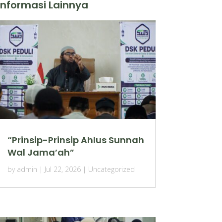
Informasi Lainnya
“Prinsip-Prinsip Ahlus Sunnah
Wal Jama’ah”
by
admin
|
Jul 22, 2026
|
Uncategorized