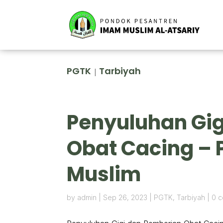
PGTK
Tarbiyah
|
Penyuluhan Gi
Obat Cacing – 
Muslim
by
admin
|
Sep 26, 2023
|
PGTK
,
Tarbiyah
|
0 