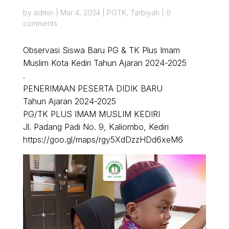
by
admin
|
Mar 4, 2024
|
PGTK
,
Tarbiyah
|
0
comments
Observasi Siswa Baru PG & TK Plus Imam
Muslim Kota Kediri Tahun Ajaran 2024-2025
.
PENERIMAAN PESERTA DIDIK BARU
Tahun Ajaran 2024-2025
PG/TK PLUS IMAM MUSLIM KEDIRI
Jl. Padang Padi No. 9, Kaliombo, Kediri
https://goo.gl/maps/rgy5XdDzzHDd6xeM6