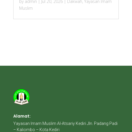
by
admin
|
Jul 20, 2026
|
Dakwah
,
Yayasan Imam
Muslim
Alamat:
Yayasan Imam Muslim Al-Atsariy Kediri Jln. Padang Padi
– Kaliombo – Kota Kediri