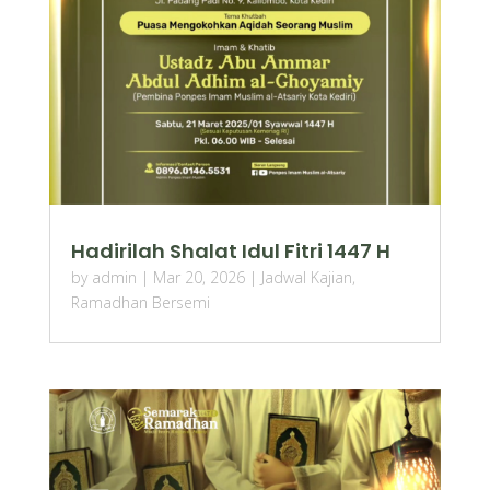
Hadirilah Shalat Idul Fitri 1447 H
by
admin
|
Mar 20, 2026
|
Jadwal Kajian
,
Ramadhan Bersemi