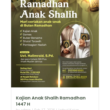
Kajian Anak Shalih Ramadhan
1447 H
by
admin
|
Feb 17, 2026
|
Jadwal Kajian
,