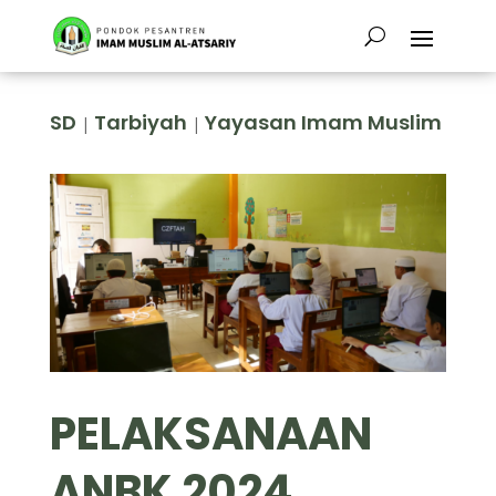
SD
Tarbiyah
Yayasan Imam Muslim
|
|
PELAKSANAAN
ANBK 2024