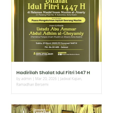
Hadirilah Shalat Idul Fitri 1447 H
by
admin
|
Mar 20, 2026
|
Jadwal Kajian
,
Ramadhan Bersemi