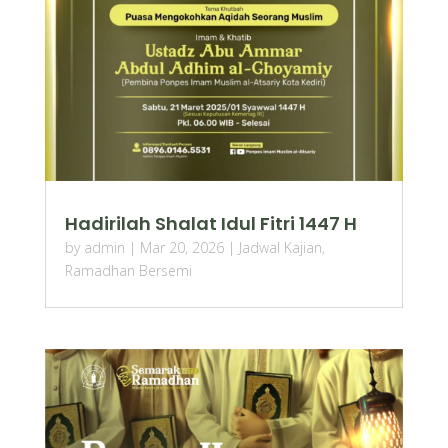
Hadirilah Shalat Idul Fitri 1447 H
by
admin
|
Mar 20, 2026
|
Jadwal Kajian
,
Ramadhan Bersemi