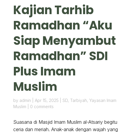
Kajian Tarhib
Ramadhan “Aku
Siap Menyambut
Ramadhan” SDI
Plus Imam
Muslim
by
admin
|
Apr 15, 2025
|
SD
,
Tarbiyah
,
Yayasan Imam
Muslim
|
0 comments
Suasana di Masjid Imam Muslim al-Atsariy begitu
ceria dan meriah. Anak-anak dengan wajah yang