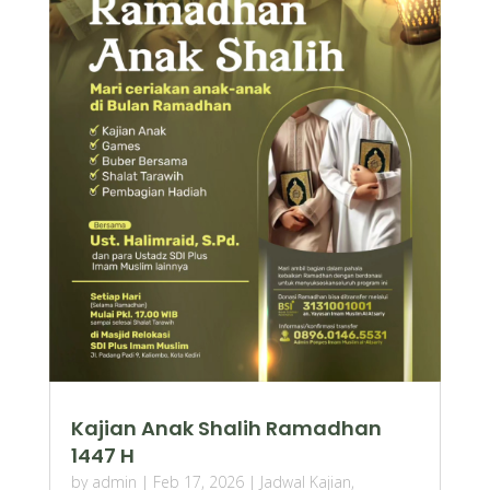
Kajian Anak Shalih Ramadhan
1447 H
by
admin
|
Feb 17, 2026
|
Jadwal Kajian
,