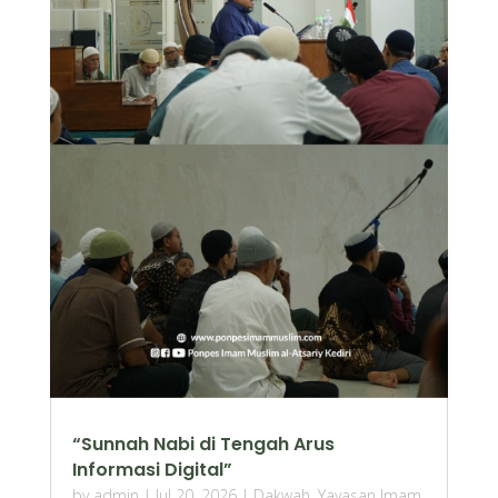
“Sunnah Nabi di Tengah Arus
Informasi Digital”
by
admin
|
Jul 20, 2026
|
Dakwah
,
Yayasan Imam