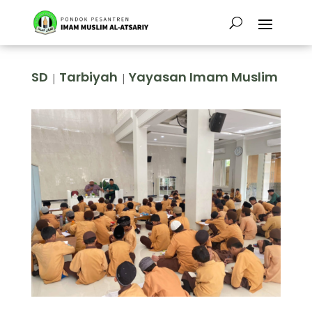
SD
Tarbiyah
Yayasan Imam Muslim
|
|