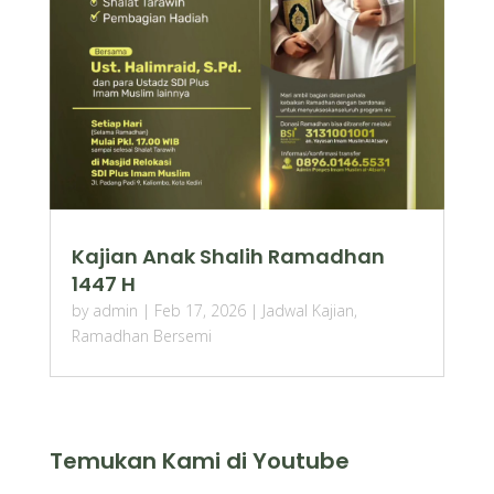
Kajian Anak Shalih Ramadhan
1447 H
by
admin
|
Feb 17, 2026
|
Jadwal Kajian
,
Ramadhan Bersemi
Temukan Kami di Youtube