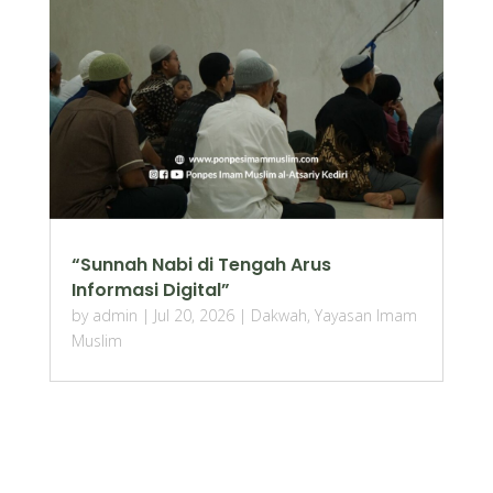
“Sunnah Nabi di Tengah Arus
Informasi Digital”
by
admin
|
Jul 20, 2026
|
Dakwah
,
Yayasan Imam
Muslim