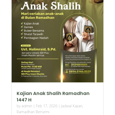
Kajian Anak Shalih Ramadhan
1447 H
by
admin
|
Feb 17, 2026
|
Jadwal Kajian
,
Ramadhan Bersemi