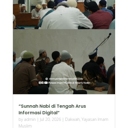
“Sunnah Nabi di Tengah Arus
Informasi Digital”
by
admin
|
Jul 20, 2026
|
Dakwah
,
Yayasan Imam
Muslim