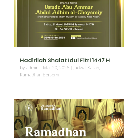
Hadirilah Shalat Idul Fitri 1447 H
by
admin
|
Mar 20, 2026
|
Jadwal Kajian
,
Ramadhan Bersemi