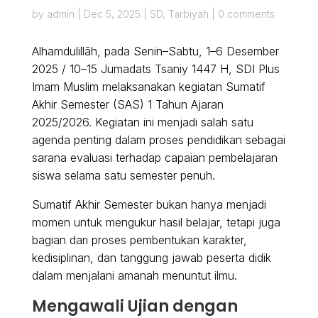
by
admin
|
Dec 5, 2025
|
SD
,
Tarbiyah
|
0 comments
Alhamdulillāh, pada Senin–Sabtu, 1–6 Desember
2025 / 10–15 Jumadats Tsaniy 1447 H, SDI Plus
Imam Muslim melaksanakan kegiatan Sumatif
Akhir Semester (SAS) 1 Tahun Ajaran
2025/2026. Kegiatan ini menjadi salah satu
agenda penting dalam proses pendidikan sebagai
sarana evaluasi terhadap capaian pembelajaran
siswa selama satu semester penuh.
Sumatif Akhir Semester bukan hanya menjadi
momen untuk mengukur hasil belajar, tetapi juga
bagian dari proses pembentukan karakter,
kedisiplinan, dan tanggung jawab peserta didik
dalam menjalani amanah menuntut ilmu.
Mengawali Ujian dengan